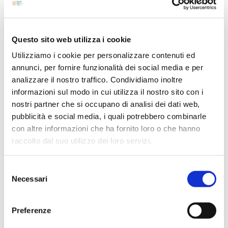
Maggio 2026
Aprile 2026
Marzo 2026
Questo sito web utilizza i cookie
Febbraio 2026
Utilizziamo i cookie per personalizzare contenuti ed
annunci, per fornire funzionalità dei social media e per
Ottobre 2025
analizzare il nostro traffico. Condividiamo inoltre
Settembre 2025
informazioni sul modo in cui utilizza il nostro sito con i
Agosto 2025
nostri partner che si occupano di analisi dei dati web,
Aprile 2025
pubblicità e social media, i quali potrebbero combinarle
con altre informazioni che ha fornito loro o che hanno
Marzo 2025
raccolto dal suo utilizzo dei loro servizi.
Febbraio 2025
Gennaio 2025
Selezione
Dicembre 2024
Necessari
del
Ottobre 2024
consenso
Settembre 2024
Preferenze
Agosto 2024