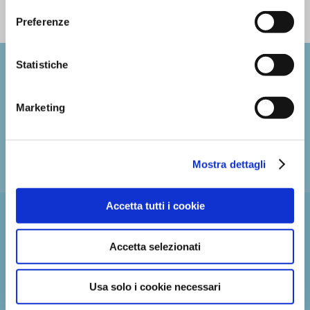
Tutte le news
Preferenze
Statistiche
DOCUMENTI UTILI
SCHOOL CALENDAR
i
Marketing
PARENT-STUDENT HANDBOOK AND
i
REGULATIONS
Mostra dettagli
ADMISSIONS POLICY
i
Accetta tutti i cookie
Accetta selezionati
Usa solo i cookie necessari