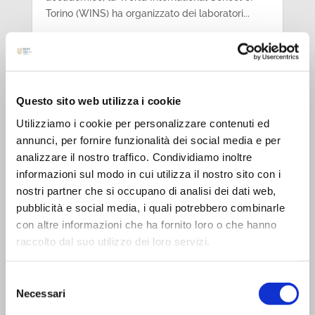
Torino (WINS) ha organizzato dei laboratori...
Evalutation Results 2024
Questo sito web utilizza i cookie
Utilizziamo i cookie per personalizzare contenuti ed
WINS è lieta di condividere gli eccezionali
annunci, per fornire funzionalità dei social media e per
risultati del recente processo di valutazione dell’
analizzare il nostro traffico. Condividiamo inoltre
International Baccalaureate (IB), riassunti in
questo estratto conclusivo. "La scuola beneficia
informazioni sul modo in cui utilizza il nostro sito con i
di un forte leadership team, supportato da
nostri partner che si occupano di analisi dei dati web,
insegnanti che con passione che...
pubblicità e social media, i quali potrebbero combinarle
con altre informazioni che ha fornito loro o che hanno
raccolto dal suo utilizzo dei loro servizi.
Selezione
Necessari
del
consenso