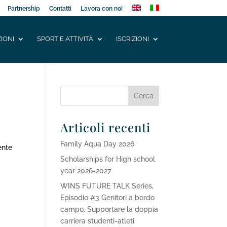
Partnership
Contatti
Lavora con noi
IONI
SPORT E ATTIVITÀ
ISCRIZIONI
Articoli recenti
Family Aqua Day 2026
ente
Scholarships for High school
year 2026-2027
WINS FUTURE TALK Series,
Episodio #3 Genitori a bordo
campo. Supportare la doppia
carriera studenti-atleti