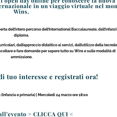
all’open day online per conoscere la nuova
ternazionale in un viaggio virtuale nel mo
Wins.
a dell’intero percorso dell’International Baccalaureate, dall’infanzi
diploma.
icolari, dall’approccio didattico ai servizi, dall’utilizzo della tecnol
ascoltare e fare domande per sapere tutto su Wins e sulle modalità di
ammissione.
di tuo interesse e registrati ora!
 (Infanzia e primaria) | Mercoledì 24 marzo ore 18:00
 all’evento > CLICCA QUI <