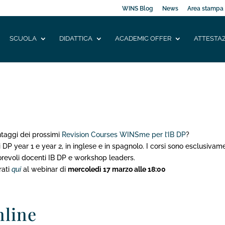
WINS Blog
News
Area stampa
SCUOLA
DIDATTICA
ACADEMIC OFFER
ATTESTAZ
ntaggi dei prossimi
Revision Courses WINSme per l’IB DP
?
ssi DP year 1 e year 2, in inglese e in spagnolo. I corsi sono esclusivam
torevoli docenti IB DP e workshop leaders.
rati
qui
al webinar di
mercoledì 17 marzo alle 18:00
line