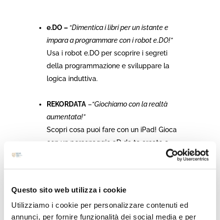
e.DO –
“Dimentica i libri per un istante e
impara a programmare con i robot e.DO!”
Usa i robot e.DO per scoprire i segreti
della programmazione e sviluppare la
logica induttiva.
REKORDATA
–
“Giochiamo con la realtà
aumentata!”
Scopri cosa puoi fare con un iPad! Gioca
con un personaggio 3D da te creato e
proietta oggetti 3D muovendoti nello
spazio circostante.
OSPEDALE KOELLIKER –
“Esplorando
Questo sito web utilizza i cookie
l’Igiene: Un Viaggio Scientifico nel Lavaggio
Utilizziamo i cookie per personalizzare contenuti ed
delle Mani con Fluoresceina!”
annunci, per fornire funzionalità dei social media e per