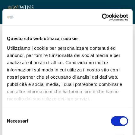
Modello organizzativo
Questo sito web utilizza i cookie
Utilizziamo i cookie per personalizzare contenuti ed
annunci, per fornire funzionalità dei social media e per
analizzare il nostro traffico. Condividiamo inoltre
Come da Decreto Legislativo n. 231 del 2001,
informazioni sul modo in cui utilizza il nostro sito con i
p
ubblichiamo
la
documentazione relativa al Modello
nostri partner che si occupano di analisi dei dati web,
Organizzativo
pubblicità e social media, i quali potrebbero combinarle
con altre informazioni che ha fornito loro o che hanno
L’Organismo di Vigilanza è un organo monocratico e il
raccolto dal suo utilizzo dei loro servizi.
Consiglio di Amministrazione ha nominato in data 19
gennaio 2026 l’Avv. Arianna Rudoni;
Selezione
Ogni segnalazione, anche in forma anonima, relativa al
Necessari
del
Modello Organizzativo e/o ai reati presupposti di cui
consenso
al
Decreto Legislativo 231 del 8 giugno 2001,
potrà