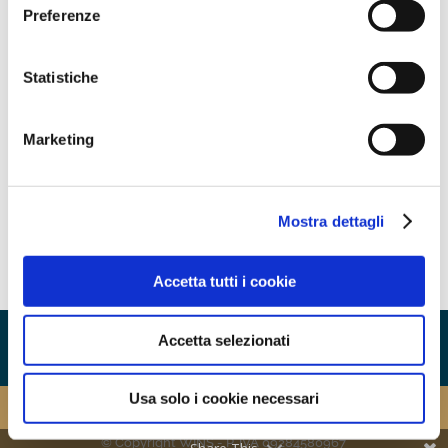
essere inviata alla mail dedicata dell’Organismo di
Preferenze
Vigilanza:
odv@worldinternationalschool.com
Codice disciplinare
i
Statistiche
Codice etico
i
Marketing
Modello di Organizzazione - Parte
i
Generale e Speciale
Mostra dettagli
Accetta tutti i cookie
Privacy policy
Cookie policy
Accetta selezionati
Modello organizzativo
Whistleblowing
Usa solo i cookie necessari
© Copyright WINS - P. IVA 09284580967