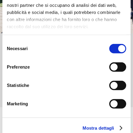
nostri partner che si occupano di analisi dei dati web,
pubblicità e social media, i quali potrebbero combinarle
con altre informazioni che ha fornito loro o che hanno
raccolto dal suo utilizzo dei loro servizi.
Prenota un incontro
Selezione
Necessari
del
Saremo felici di accogliervi in WINS e farvi conoscere la
consenso
nostra comunità internazionale!
Preferenze
Prenotare un appuntamento è l’occasione ideale per
scoprire il nostro approccio educativo, visitare il campus
e conoscere da vicino il supporto che offriamo a studenti
Statistiche
e famiglie provenienti da tutto il mondo.
Non vediamo l’ora di incontrarvi e farvi sentire a casa fin
Marketing
dal primo Giorno.
Mostra dettagli