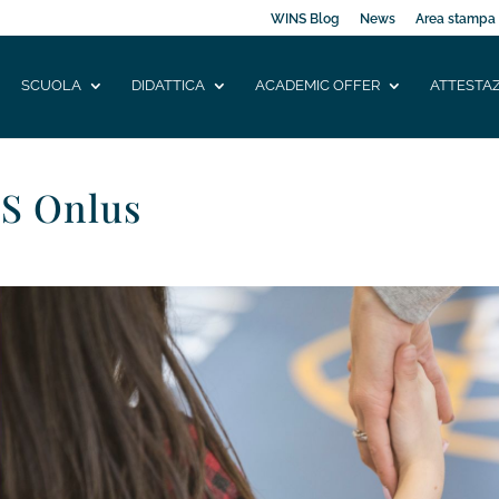
WINS Blog
News
Area stampa
SCUOLA
DIDATTICA
ACADEMIC OFFER
ATTESTAZ
S Onlus