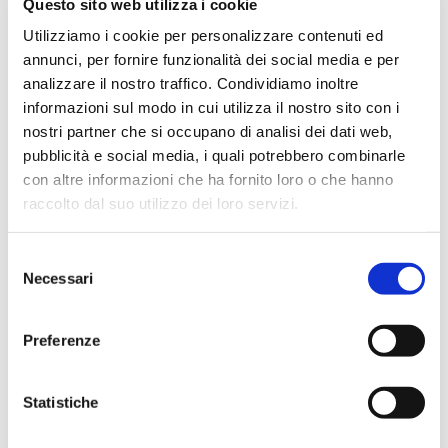
Questo sito web utilizza i cookie
Drag & Drop Files,
Choose Files to Upload
Utilizziamo i cookie per personalizzare contenuti ed
annunci, per fornire funzionalità dei social media e per
.zip o .pdf peso massimo 4MB
analizzare il nostro traffico. Condividiamo inoltre
informazioni sul modo in cui utilizza il nostro sito con i
Messaggio
*
nostri partner che si occupano di analisi dei dati web,
pubblicità e social media, i quali potrebbero combinarle
con altre informazioni che ha fornito loro o che hanno
raccolto dal suo utilizzo dei loro servizi.
Selezione
Necessari
del
consenso
Preferenze
P
ho preso visione della
informativa sulla privacy
r
Statistiche
i
v