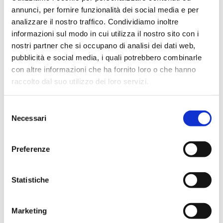
annunci, per fornire funzionalità dei social media e per
Marzo 2025
analizzare il nostro traffico. Condividiamo inoltre
Febbraio 2025
informazioni sul modo in cui utilizza il nostro sito con i
Gennaio 2025
nostri partner che si occupano di analisi dei dati web,
pubblicità e social media, i quali potrebbero combinarle
Dicembre 2024
con altre informazioni che ha fornito loro o che hanno
Ottobre 2024
raccolto dal suo utilizzo dei loro servizi.
Settembre 2024
Agosto 2024
Selezione
Luglio 2024
Necessari
del
consenso
Maggio 2024
Aprile 2024
Preferenze
Marzo 2024
Febbraio 2024
Statistiche
Dicembre 2023
Settembre 2023
Marketing
Agosto 2023