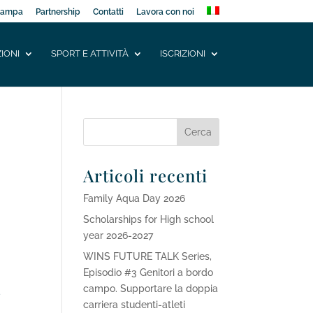
tampa
Partnership
Contatti
Lavora con noi
IONI
SPORT E ATTIVITÀ
ISCRIZIONI
Articoli recenti
Family Aqua Day 2026
Scholarships for High school
year 2026-2027
WINS FUTURE TALK Series,
Episodio #3 Genitori a bordo
a
campo. Supportare la doppia
carriera studenti-atleti