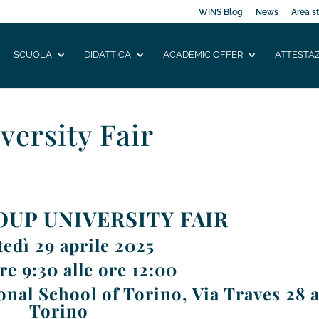
WINS Blog
News
Area s
SCUOLA
DIDATTICA
ACADEMIC OFFER
ATTESTAZ
versity Fair
OUP UNIVERSITY FAIR
edì 29 aprile 2025
re 9:30 alle ore 12:00
nal School of Torino, Via Traves 28 
Torino