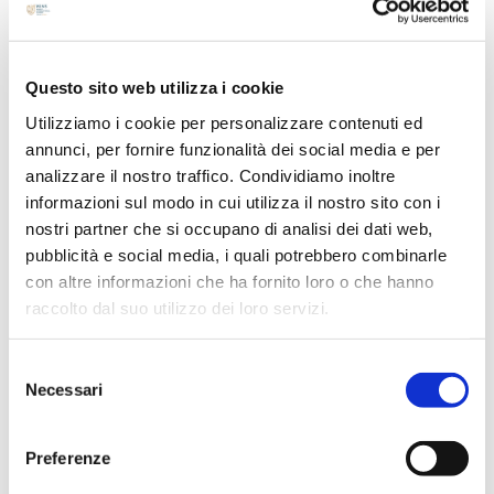
Luglio 2024
Maggio 2024
Questo sito web utilizza i cookie
Aprile 2024
Marzo 2024
Utilizziamo i cookie per personalizzare contenuti ed
annunci, per fornire funzionalità dei social media e per
Febbraio 2024
analizzare il nostro traffico. Condividiamo inoltre
Dicembre 2023
informazioni sul modo in cui utilizza il nostro sito con i
Settembre 2023
nostri partner che si occupano di analisi dei dati web,
Agosto 2023
pubblicità e social media, i quali potrebbero combinarle
con altre informazioni che ha fornito loro o che hanno
Giugno 2023
raccolto dal suo utilizzo dei loro servizi.
Maggio 2023
Aprile 2023
Selezione
Marzo 2023
Necessari
del
Febbraio 2023
consenso
Dicembre 2022
Preferenze
Novembre 2022