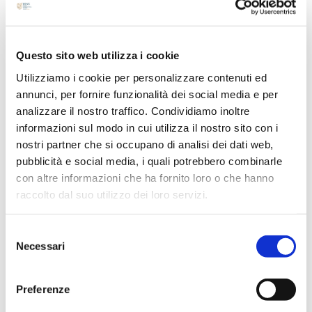
Luglio 2024
Maggio 2024
Questo sito web utilizza i cookie
Aprile 2024
Marzo 2024
Utilizziamo i cookie per personalizzare contenuti ed
annunci, per fornire funzionalità dei social media e per
Febbraio 2024
analizzare il nostro traffico. Condividiamo inoltre
Dicembre 2023
informazioni sul modo in cui utilizza il nostro sito con i
Settembre 2023
nostri partner che si occupano di analisi dei dati web,
Agosto 2023
pubblicità e social media, i quali potrebbero combinarle
con altre informazioni che ha fornito loro o che hanno
Giugno 2023
raccolto dal suo utilizzo dei loro servizi.
Maggio 2023
Aprile 2023
Selezione
Marzo 2023
Necessari
del
Febbraio 2023
consenso
Dicembre 2022
Preferenze
Novembre 2022