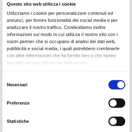
Febbraio 2024
Questo sito web utilizza i cookie
Dicembre 2023
Utilizziamo i cookie per personalizzare contenuti ed
Settembre 2023
annunci, per fornire funzionalità dei social media e per
analizzare il nostro traffico. Condividiamo inoltre
Agosto 2023
informazioni sul modo in cui utilizza il nostro sito con i
Giugno 2023
nostri partner che si occupano di analisi dei dati web,
Maggio 2023
pubblicità e social media, i quali potrebbero combinarle
Aprile 2023
con altre informazioni che ha fornito loro o che hanno
raccolto dal suo utilizzo dei loro servizi.
Marzo 2023
Febbraio 2023
Selezione
Dicembre 2022
Necessari
del
Novembre 2022
consenso
Ottobre 2022
Preferenze
Settembre 2022
Aprile 2022
Statistiche
Marzo 2022