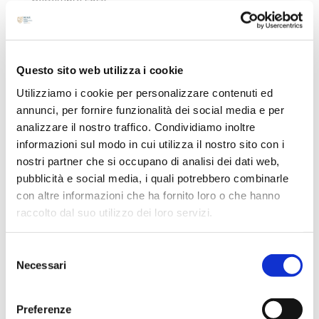
Agosto 2024
Luglio 2024
Maggio 2024
Questo sito web utilizza i cookie
Aprile 2024
Utilizziamo i cookie per personalizzare contenuti ed
Marzo 2024
annunci, per fornire funzionalità dei social media e per
Febbraio 2024
analizzare il nostro traffico. Condividiamo inoltre
informazioni sul modo in cui utilizza il nostro sito con i
Dicembre 2023
nostri partner che si occupano di analisi dei dati web,
Settembre 2023
pubblicità e social media, i quali potrebbero combinarle
Agosto 2023
con altre informazioni che ha fornito loro o che hanno
Giugno 2023
raccolto dal suo utilizzo dei loro servizi.
Maggio 2023
Selezione
Aprile 2023
Necessari
del
Marzo 2023
consenso
Febbraio 2023
Preferenze
Dicembre 2022