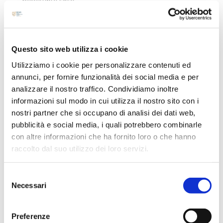
Agosto 2024
Luglio 2024
Maggio 2024
Questo sito web utilizza i cookie
Aprile 2024
Utilizziamo i cookie per personalizzare contenuti ed
Marzo 2024
annunci, per fornire funzionalità dei social media e per
Febbraio 2024
analizzare il nostro traffico. Condividiamo inoltre
informazioni sul modo in cui utilizza il nostro sito con i
Dicembre 2023
nostri partner che si occupano di analisi dei dati web,
Settembre 2023
pubblicità e social media, i quali potrebbero combinarle
Agosto 2023
con altre informazioni che ha fornito loro o che hanno
Giugno 2023
raccolto dal suo utilizzo dei loro servizi.
Maggio 2023
Selezione
Aprile 2023
Necessari
del
Marzo 2023
consenso
Febbraio 2023
Preferenze
Dicembre 2022