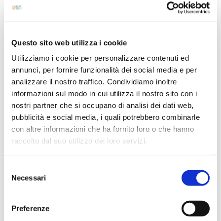
Agosto 2024
Luglio 2024
Maggio 2024
Questo sito web utilizza i cookie
Aprile 2024
Utilizziamo i cookie per personalizzare contenuti ed
Marzo 2024
annunci, per fornire funzionalità dei social media e per
Febbraio 2024
analizzare il nostro traffico. Condividiamo inoltre
Dicembre 2023
informazioni sul modo in cui utilizza il nostro sito con i
Settembre 2023
nostri partner che si occupano di analisi dei dati web,
pubblicità e social media, i quali potrebbero combinarle
Agosto 2023
con altre informazioni che ha fornito loro o che hanno
Giugno 2023
raccolto dal suo utilizzo dei loro servizi.
Maggio 2023
Aprile 2023
Selezione
Necessari
Marzo 2023
del
consenso
Febbraio 2023
Preferenze
Dicembre 2022