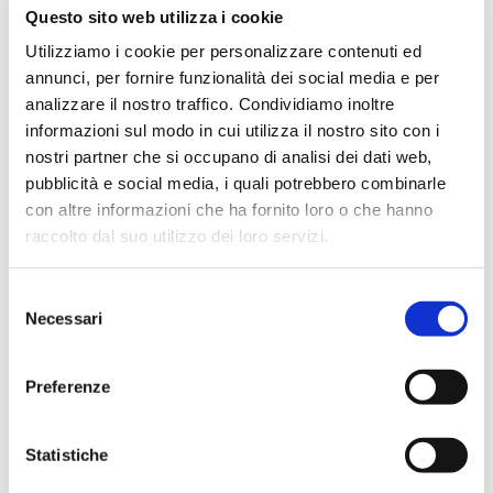
Febbraio 2024
Questo sito web utilizza i cookie
Dicembre 2023
Utilizziamo i cookie per personalizzare contenuti ed
annunci, per fornire funzionalità dei social media e per
Settembre 2023
analizzare il nostro traffico. Condividiamo inoltre
Agosto 2023
informazioni sul modo in cui utilizza il nostro sito con i
Giugno 2023
nostri partner che si occupano di analisi dei dati web,
Maggio 2023
pubblicità e social media, i quali potrebbero combinarle
con altre informazioni che ha fornito loro o che hanno
Aprile 2023
raccolto dal suo utilizzo dei loro servizi.
Marzo 2023
Febbraio 2023
Selezione
Dicembre 2022
Necessari
del
Novembre 2022
consenso
Ottobre 2022
Preferenze
Settembre 2022
Aprile 2022
Statistiche
Marzo 2022